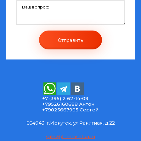
Отправить
+7 (395) 2 62-14-09
+79526160688 Антон
+79025667905 Сергей
664043, г.Иркутск, ул.Ракитная, д.22
sale2@metasetka.ru