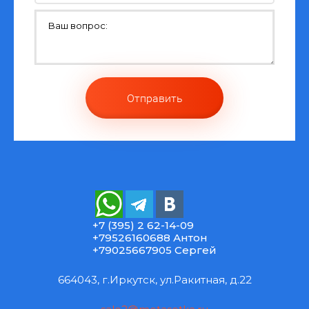
Отправить
+7 (395) 2 62-14-09
+79526160688 Антон
+79025667905 Сергей
664043, г.Иркутск, ул.Ракитная, д.22