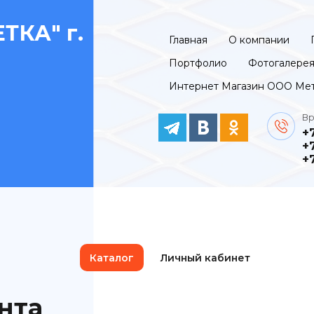
ТКА" г.
Главная
О компании
Портфолио
Фотогалере
Интернет Магазин ООО Мет
Вр
+
+
+
Каталог
Личный кабинет
нта