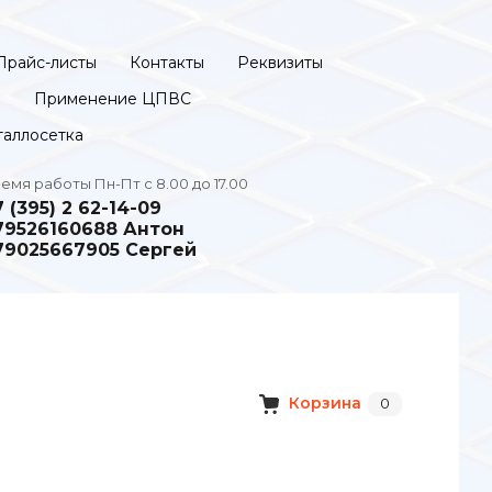
Прайс-листы
Контакты
Реквизиты
я
Применение ЦПВС
аллосетка
емя работы Пн-Пт с 8.00 до 17.00
7 (395) 2 62-14-09
79526160688 Антон
79025667905 Сергей
Корзина
0