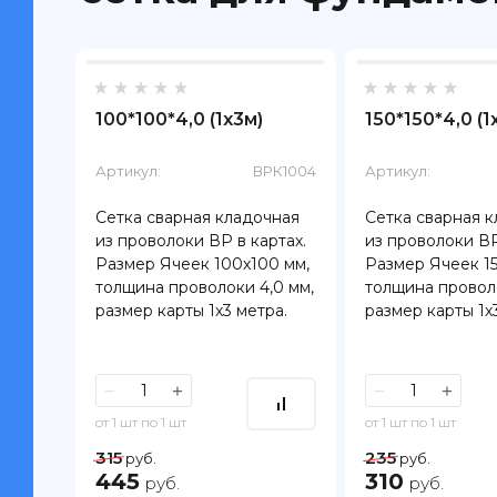
100*100*4,0 (1х3м)
150*150*4,0 (1
Артикул:
ВРК1004
Артикул:
Сетка сварная кладочная
Сетка сварная 
из проволоки ВР в картах.
из проволоки ВР
Размер Ячеек 100х100 мм,
Размер Ячеек 15
толщина проволоки 4,0 мм,
толщина проволо
размер карты 1х3 метра.
размер карты 1х
−
+
−
+
от 1 шт по 1 шт
от 1 шт по 1 шт
315
235
руб.
руб.
445
310
руб.
руб.