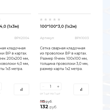
,0 (1х3м)
100*100*3,0 (1х2м)
ВРК2004
Артикул:
ВРК1003
ная кладочная
Сетка сварная кладочная
ки ВР в картах.
из проволоки ВР в картах.
еек 200х200 мм,
Размер Ячеек 100х100 мм,
оволоки 4,0 мм,
толщина проволоки 3,0 мм,
ты 1х3 метра.
размер карты 1х2 метра.
−
+
т
от 1 шт по 1 шт
115
руб.
132
руб.