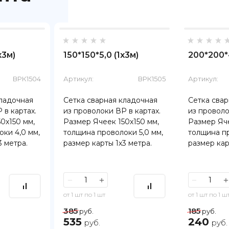
х3м)
150*150*5,0 (1х3м)
200*200*4
ВРК1504
Артикул:
ВРК1505
Артикул:
кладочная
Сетка сварная кладочная
Сетка свар
 в картах.
из проволоки ВР в картах.
из проволо
0х150 мм,
Размер Ячеек 150х150 мм,
Размер Яч
ки 4,0 мм,
толщина проволоки 5,0 мм,
толщина пр
3 метра.
размер карты 1х3 метра.
размер кар
−
+
−
+
от 1 шт по 1 шт
от 1 шт по 1 ш
385
185
руб.
руб.
535
240
руб.
руб.